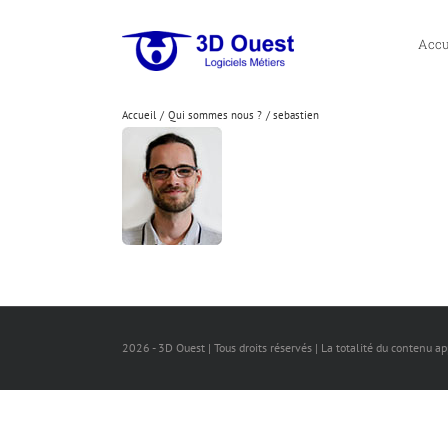
Passer
au
Accu
contenu
Accueil
Qui sommes nous ?
sebastien
2026 - 3D Ouest | Tous droits réservés | La totalité du contenu a