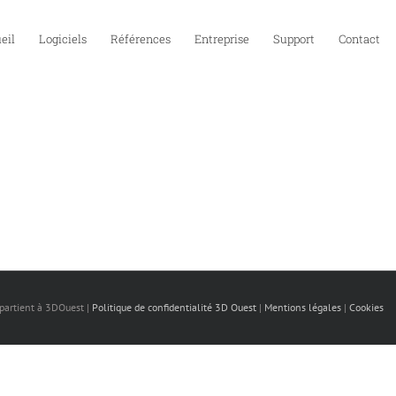
eil
Logiciels
Références
Entreprise
Support
Contact
ppartient à 3DOuest |
Politique de confidentialité 3D Ouest
|
Mentions légales
|
Cookies