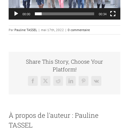
00:00
00:34
Par
Pauline TASSEL
|
mai 17th, 2022
|
0 commentaire
Share This Story, Choose Your
Platform!
Facebook
X
Reddit
LinkedIn
Pinterest
Vk
À propos de l'auteur :
Pauline
TASSEL