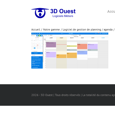
Passer
au
Accu
contenu
Accueil
Notre gamme
Logiciel de gestion de planning / agenda
2026 - 3D Ouest | Tous droits réservés | La totalité du contenu a