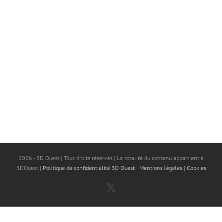
2026 - 3D Ouest | Tous droits réservés | La totalité du contenu appartient à
3DOuest |
Politique de confidentialité 3D Ouest
|
Mentions légales
|
Cookies
X