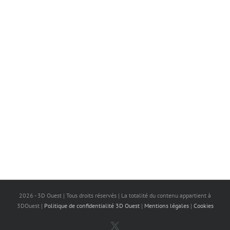
2026 - 3D Ouest | Tous droits réservés | La totalité du contenu appartient à
3DOuest |
Politique de confidentialité 3D Ouest
|
Mentions légales
|
Cookies
X