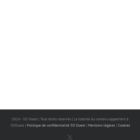
2026 - 3D Ouest | Tous droits réservés | La totalité du contenu appartient à
3DOuest |
Politique de confidentialité 3D Ouest
|
Mentions légales
|
Cookies
X