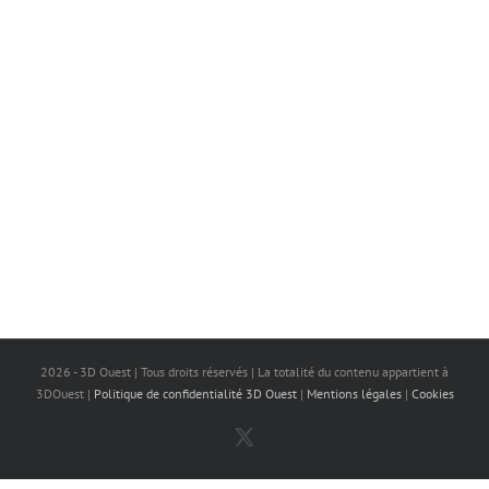
2026 - 3D Ouest | Tous droits réservés | La totalité du contenu appartient à
3DOuest |
Politique de confidentialité 3D Ouest
|
Mentions légales
|
Cookies
X