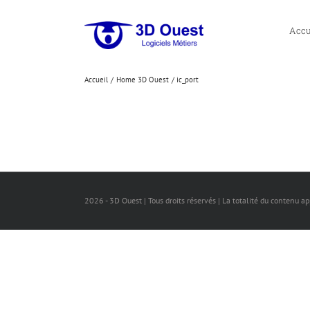
Passer
au
Accu
contenu
Accueil
Home 3D Ouest
ic_port
2026 - 3D Ouest | Tous droits réservés | La totalité du contenu a