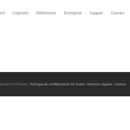
eil
Logiciels
Références
Entreprise
Support
Contact
ppartient à 3DOuest |
Politique de confidentialité 3D Ouest
|
Mentions légales
|
Cookies